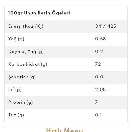
100gr Unun Besin Ögeleri
Enerji (Kcal/Kj)
341/1425
Yağ (g)
0,58
Doymuş Yağ (g)
0,2
Karbonhidrat (g)
72
Şekerler (g)
0,0
Lif (g)
2,08
Protein (g)
7
Tuz (g)
0,1
Hızlı Menu