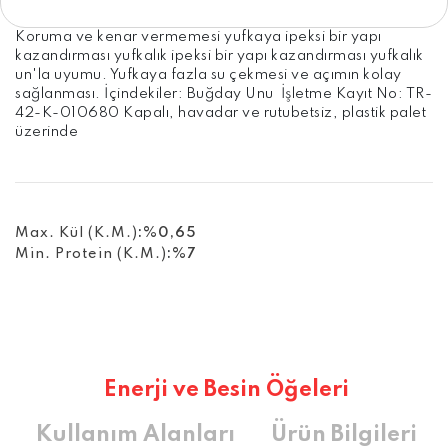
Koruma ve kenar vermemesi yufkaya ipeksi bir yapı
kazandırması yufkalık ipeksi bir yapı kazandırması yufkalık
un'la uyumu. Yufkaya fazla su çekmesi ve açımın kolay
sağlanması. İçindekiler: Buğday Unu İşletme Kayıt No: TR-
42-K-010680 Kapalı, havadar ve rutubetsiz, plastik palet
üzerinde
Max. Kül (K.M.)
:
%0,65
Min. Protein (K.M.)
:
%7
Enerji ve Besin Öğeleri
Kullanım Alanları
Ürün Bilgileri