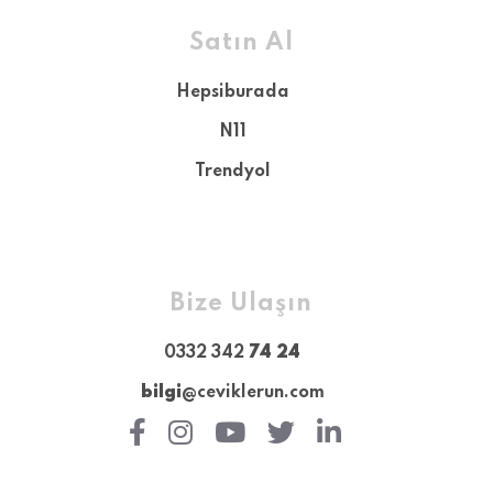
Satın Al
Hepsiburada
N11
Trendyol
Bize Ulaşın
0332 342
74 24
bilgi
@ceviklerun.com