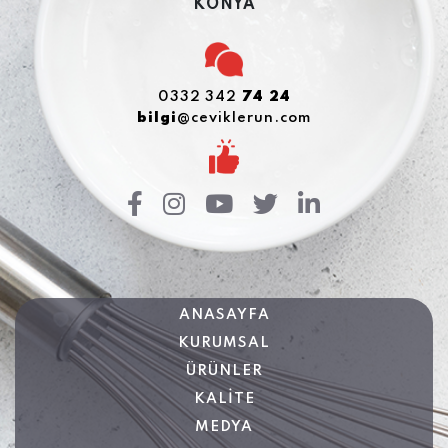
KONYA
0332 342
74 24
bilgi
@ceviklerun.com
ANASAYFA
KURUMSAL
ÜRÜNLER
KALİTE
MEDYA