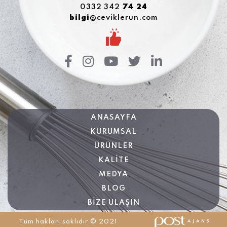
0332 342
74 24
bilgi
@ceviklerun.com
ANASAYFA
KURUMSAL
ÜRÜNLER
KALİTE
MEDYA
BLOG
BİZE ULAŞIN
Tüm hakları saklıdır © 2021