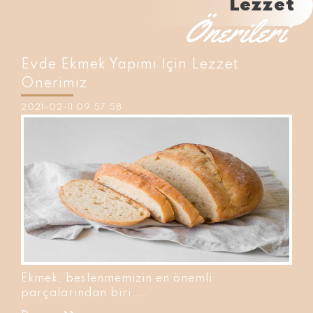
Lezzet
Önerileri
Evde Ekmek Yapımı İçin Lezzet
Önerimiz
2021-02-11 09:57:58
Ekmek, beslenmemizin en önemli
parçalarından biri....