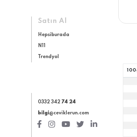
Satın Al
Hepsiburada
N11
Trendyol
100
0332 342
74 24
bilgi
@ceviklerun.com