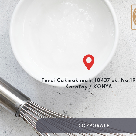
Fevzi Çakmak mah. 10437 sk. No:19
Karatay / KONYA
CORPORATE