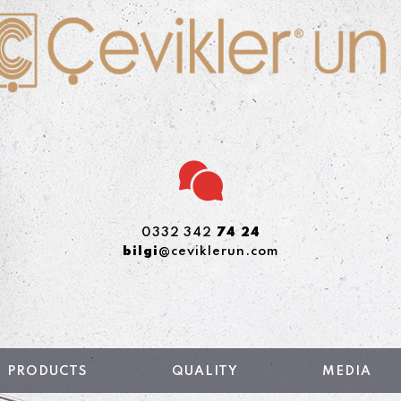
0332 342
74 24
bilgi
@ceviklerun.com
PRODUCTS
QUALITY
MEDIA