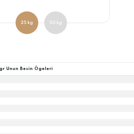
25 kg
50 kg
gr Unun Besin Ögeleri