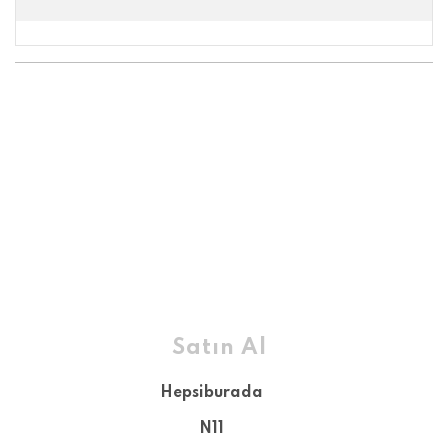
Satın Al
Hepsiburada
N11