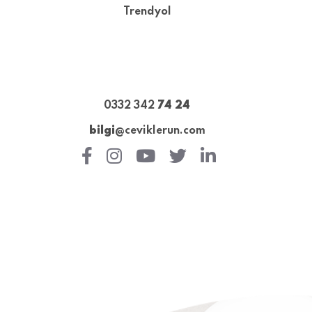
Trendyol
0332 342
74 24
bilgi
@ceviklerun.com