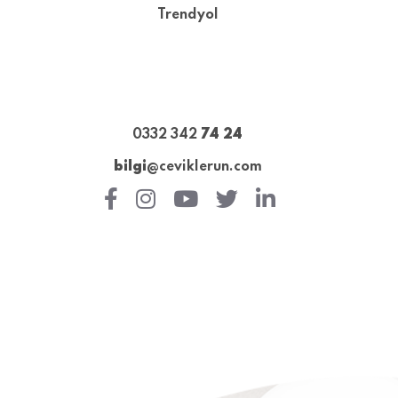
Trendyol
0332 342
74 24
bilgi
@ceviklerun.com