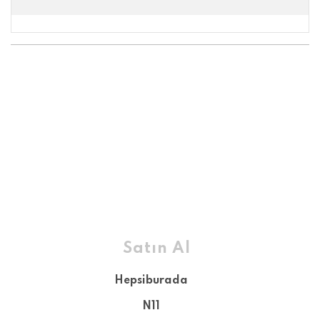
Satın Al
Hepsiburada
N11